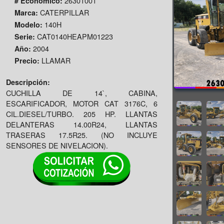
26301001
# Economico:
CATERPILLAR
Marca:
140H
Modelo:
CAT0140HEAPM01223
Serie:
2004
Año:
LLAMAR
Precio:
Descripción:
CUCHILLA DE 14`, CABINA,
ESCARIFICADOR, MOTOR CAT 3176C, 6
CIL.DIESEL/TURBO. 205 HP. LLANTAS
DELANTERAS 14.00R24, LLANTAS
TRASERAS 17.5R25. (NO INCLUYE
SENSORES DE NIVELACION).